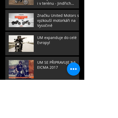
i v terénu - Jindřich
Fáborský
Značku United Motors si
vyzkouší motorkáři na
Vysočině
UM expanduje do celé
Evropy!
UM SE PŘIPRAVUJE NA
EICMA 2017
UM NA LISABONSKÉ
MOTO SHOW
UM na Motoh! v