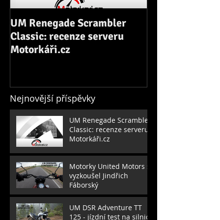
UM Renegade Scrambler
Motorky United
Classic: recenze serveru
vyzkoušel Jind
Motorkáři.cz
Nejnovější příspěvky
UM Renegade Scrambler
Classic: recenze serveru
Motorkáři.cz
Motorky United Motors si
vyzkoušel Jindřich
Fáborský
UM DSR Adventure TT
125 - jízdní test na silnici